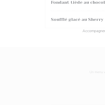
Fondant tiède au chocol
Soufflé glacé au Sherry
Accompagneme
Un menu vo