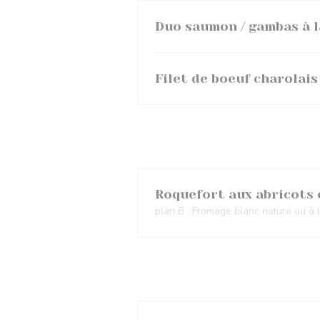
Duo saumon / gambas à l
Filet de boeuf charolais
Roquefort aux abricots 
plan B , Fromage blanc nature ou à