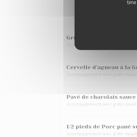
time
Grenouille persillées 2
Accompagnement avec gratin dauph
Cervelle d'agneau à la 
Accompagnement avec gratin dauph
Pavé de charolais sauce
Accompagnement avec gratin dauph
1/2 pieds de Porc pané su
Accompagnement avec gratin dauph