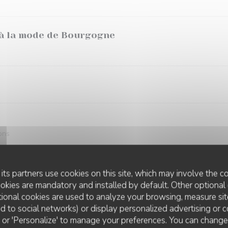
 à la mode de Bourgogne
dons
its partners use cookies on this site, which may involve the co
ookies are mandatory and installed by default. Other optional 
ional cookies are used to analyze your browsing, measure sit
ted to social networks) or display personalized advertising or c
fourme de Montbrison et magret de canard fum
ll' or 'Personalize' to manage your preferences. You can chang
LE PARIS MENTON