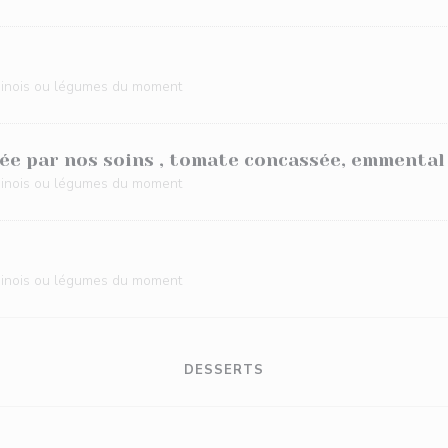
inois ou légumes du moment
née par nos soins , tomate concassée, emmental
inois ou légumes du moment
inois ou légumes du moment
DESSERTS