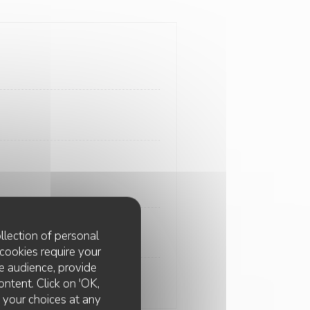
llection of personal
cookies require your
e audience, provide
ontent. Click on 'OK,
é
e your choices at any