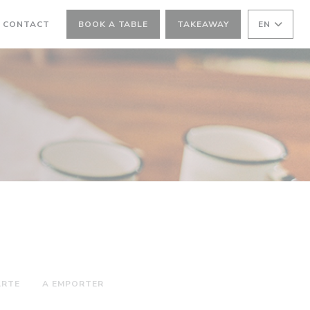
 CONTACT
BOOK A TABLE
TAKEAWAY
EN
A NEW WINDOW))
ARTE
A EMPORTER