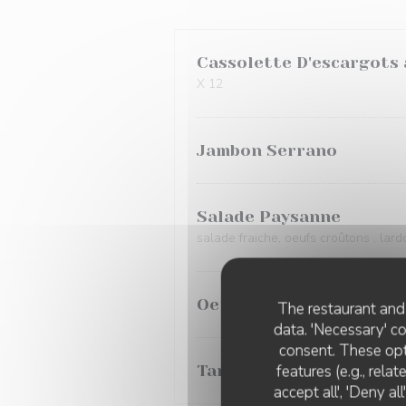
Cassolette D'escargots
X 12
Jambon Serrano
Salade Paysanne
salade fraiche, oeufs croûtons , lar
Oeuf cocotte
The restaurant and 
data. 'Necessary' c
consent. These opt
features (e.g., rela
Tarte fine chaude à la 
accept all', 'Deny a