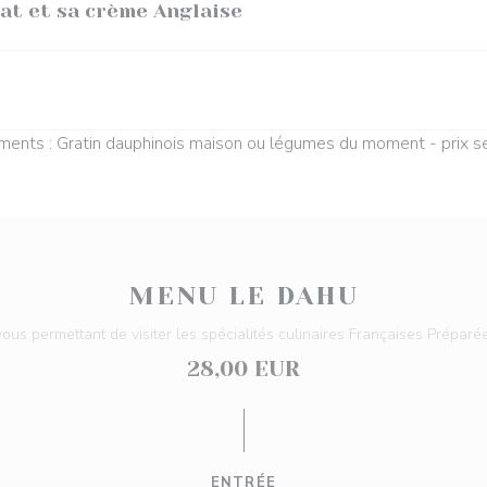
at et sa crème Anglaise
nts : Gratin dauphinois maison ou légumes du moment - prix se
MENU LE DAHU
us permettant de visiter les spécialités culinaires Françaises Préparé
28,00 EUR
ENTRÉE