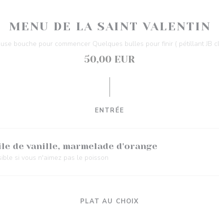
MENU DE LA SAINT VALENTIN
se bouche pour commencer Quelques bulles pour finir ( pétillant JB cl
50,00 EUR
ENTRÉE
ile de vanille, marmelade d'orange
sible si vous n'aimez pas le poisson
PLAT AU CHOIX