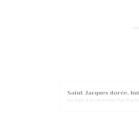
Amu
Saint Jacques dorée, hu
Jus léger à la citronnelle Plan B pos