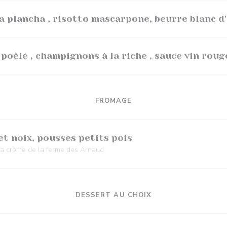
a plancha , risotto mascarpone, beurre blanc d
 poêlé , champignons à la riche , sauce vin roug
FROMAGE
et noix, pousses petits pois
 la crème de la ferme des Arnaud
DESSERT AU CHOIX