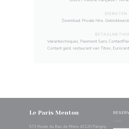
DIENSTEN
Zwembad, Private Hire, Geblokkeerde
BETAALMETHO
Vakantiecheques, Paiement Sans ContactPaie
Contant geld, restaurant van Titres, Eurocard
Le Paris Menton
RESER
((opent in e
573 Route du Bas de Rhins 42120 Parigny