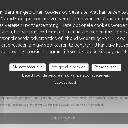
Wilt u contact met ons opnemen?
Vul het onderstaande formulier in!
ijn partners gebruiken cookies op deze site, wat kan leiden to
Noodzakelijke' cookies zijn verplicht en worden standaard g
ies vereisen uw toestemming. Deze optionele cookies worden
seren, het sitepubliek te meten, functies te bieden (bijv. gere
rsonaliseerde advertenties of inhoud weer te geven. Klik op 'O
 'Personaliseer' om uw voorkeuren te beheren. U kunt uw keu
LE PARIS MENTON
 door op het cookiepictogram linksonder op de sitepagina's te
OK, accepteer alle
Weiger alle cookies
Personaliseer
Beleid voor de bescherming van persoonsgegevens
Cookiebeleid
privacywetgeving heeft u het recht om u af te melden voor telefonische marketing via het Bel-me
Voor meer informatie over hoe wij uw gegevens verwerken, zie ons
privacybeleid
.