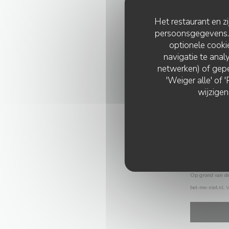
Het restaurant en z
persoonsgegevens. '
optionele cook
navigatie te analy
netwerken) of gepe
'Weiger alle' of
wijzigen
Op grond van de 
bel-me-niet.nl
. 