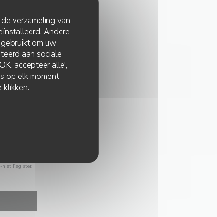
t de verzameling van
eïnstalleerd. Andere
 gebruikt om uw
lateerd aan sociale
K, accepteer alle',
zes op elk moment
 klikken.
-niet Register: