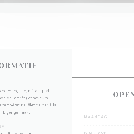
ORMATIE
sine Française, mêlant plats
OPE
on de lait rôti) et saveurs
 température, filet de bar à la
e , Eigengemaakt
MAANDAG
JF
asse, Bistronomique
DIN
-
ZAT