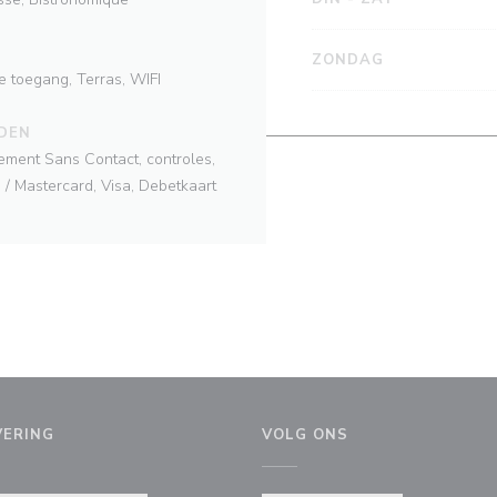
ZONDAG
 toegang, Terras, WIFI
DEN
ment Sans Contact, controles,
 / Mastercard, Visa, Debetkaart
VERING
VOLG ONS
en nieuw venster))