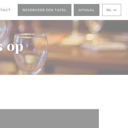
NTACT
RESERVEER EEN TAFEL
AFHAAL
NL
NSTER))
s op