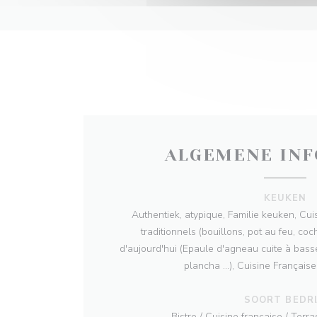
ALGEMENE INF
KEUKEN
Authentiek, atypique, Familie keuken, Cui
traditionnels (bouillons, pot au feu, coch
d'aujourd'hui (Epaule d'agneau cuite à basse
plancha ...), Cuisine Français
SOORT BEDRI
Bistro / Cuisine française / Terr