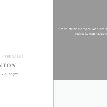
Om de interactieve Waze-kaart weer t
cookies kunnen navigati
E / TERRASSE
NTON
((opent in een nieuw venster))
120 Parigny